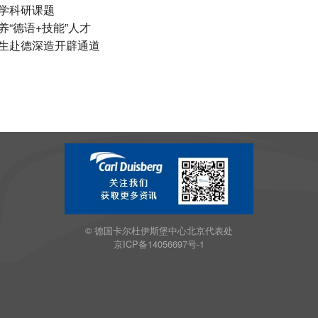
学科研课题
“德语+技能”人才
生赴德深造开辟通道
© 德国卡尔杜伊斯堡中心北京代表处
京ICP备14056697号-1