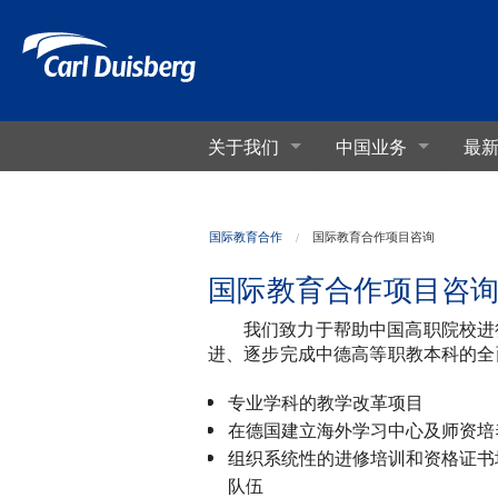
关于我们
中国业务
最
CDC介绍
管理培训与考察交
CDC宗
职业教
流
中德中
国际教育合作
国际教育合作项目咨询
概述及六大专题
汽车机
国际教育合作项目咨
跨文化培训
训课程
相关案例分享
德国双
我们致力于帮助中国高职院校进
目
进、逐步完成中德高等职教本科的全
教学课
专业学科的教学改革项目
德国实
在德国建立海外学习中心及师资培
组织系统性的进修培训和资格证书
队伍