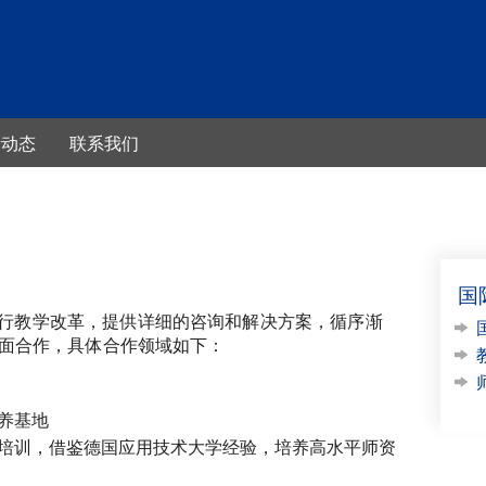
新动态
联系我们
旨
育
CDC大事记
国际教育合作
留学德国
职合作办学项目
国际教育合作项目咨询
德国北威州高
目
电一体化技师培
教学课程改革项目
询
国际高中毕业
国
师资培训项目
通车项目
元制职业培训项
行教学改革，提供详细的咨询和解决方案，循序渐
贯通培养项目
面合作，具体合作领域如下：
程改革项目
德国大学留学
地培训考察
养基地
培训，借鉴德国应用技术大学经验，培养高水平师资