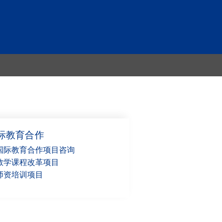
德语教学
校团审项
概述及量身定制的德语
课程
生高校直
德语资格考试与考前准
际教育合作
备课程
国际教育合作项目咨询
教学课程改革项目
准备
师资培训项目